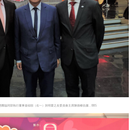
圈協同部執行董事遊祖頤（右一）與明愛之友委員會主席陳德權伉儷，BBS