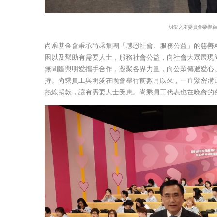
明愛之友委員會榮譽顧問
尚乘基金會秉承尚乘集團「感恩社會、服務公益」的慈善
困以及幫助有需要人士，服務社會公益，向社會大眾展現尚
無間斷與明愛攜手合作，凝聚各界力量，向公眾傳遞愛心
持。尚乘員工與明愛在晚會舉行前數月以來，一直緊密溝
熱線捐款，讓有需要人士受惠。尚乘員工代表也在晚會的