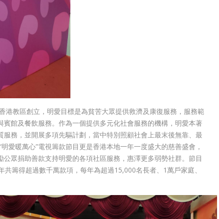
教香港教區創立，明愛目標是為貧苦大眾提供救濟及康復服務，服務範
與賓館及餐飲服務。作為一個提供多元化社會服務的機構，明愛本著
質服務，並開展多項先驅計劃，當中特別照顧社會上最末後無靠、最
“明愛暖萬心”電視籌款節目更是香港本地一年一度盛大的慈善盛會，
勵公眾捐助善款支持明愛的各項社區服務，惠澤更多弱勢社群。節目
共籌得超過數千萬款項，每年為超過15,000名長者、1萬戶家庭、