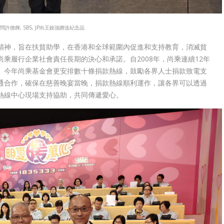
許德輝, SBS, JP向王銳強贈送紀念品
精神，旨在扶貧助學，在香港和全球範圍內促進和支持教育，消滅貧
乘履行企業社會責任長期的決心和承諾。自2008年，尚乘連續12年
。今年尚乘基金會更安排數十條捐款熱線，鼓勵各界人士捐款致電支
通合作，確保在慈善晚宴當晚，捐款熱線順利運作，讓各界可以透過
熱線中心現場支持協助，共同傳遞愛心。