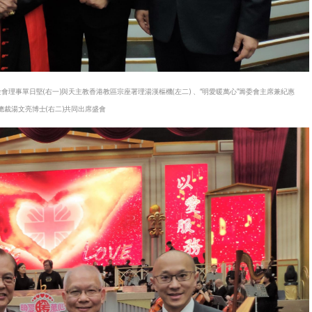
理事單日堅(右一)與天主教香港教區宗座署理湯漢樞機(左二) 、“明愛暖萬心”籌委會主席兼紀惠
總裁湯文亮博士(右二)共同出席盛會