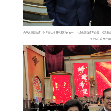
尚乘集團副主席、尚乘基金會理事王銳強(左一)、尚乘集團首席幕僚長、尚乘基金會
集團副主席及行政