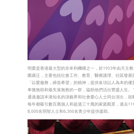
明愛是香港最大型的非牟利機構之一，於1953年由天主
圍廣泛，主要包括社會工作、教育、醫療護理、社區發展
「以愛服務，締造希望」的精神，提供各項以人為本的優
卑微無助和最失落無救的一群，協助他們活出豐盛人生。 
通過邀請本港知名的演藝界和社會愛心人士同台演出，鼓
每年都吸引數百萬個人和超過三十萬的家庭觀眾，過去11年
8,000名弱智人士和6,300名青少年提供援助。