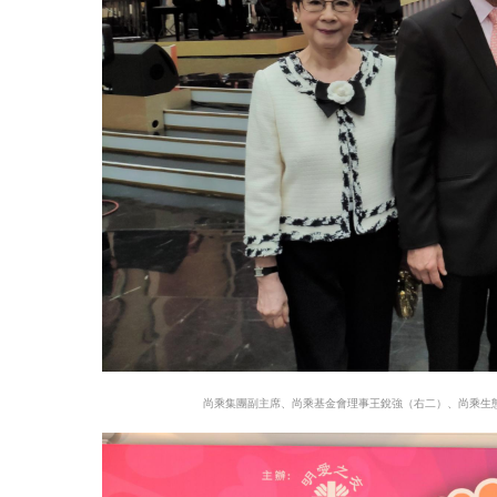
尚乘集團副主席、尚乘基金會理事王銳強（右二）、尚乘生態