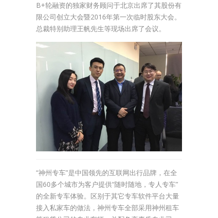
B+轮融资的独家财务顾问于北京出席了其股份有
限公司创立大会暨2016年第一次临时股东大会。
总裁特别助理王帆先生等现场出席了会议。
“神州专车”是中国领先的互联网出行品牌，在全
国60多个城市为客户提供“随时随地，专人专车”
的全新专车体验。区别于其它专车软件平台大量
接入私家车的做法，神州专车全部采用神州租车