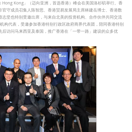
Think Hong Kong」（迈向亚洲，首选香港）峰会在美国洛杉矶举行。香
非官守成员召集人陈智思、香港贸易发展局主席林建岳博士、香港数
蔡志坚也特别受邀出席，与来自北美的投资机构、合作伙伴共同交流
金融机构代表，受邀参加香港特别行政区政府商界代表团，陪同香港特别
先后访问马来西亚及泰国，推广香港在「一带一路」建设的众多优