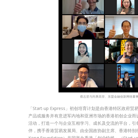
蔡志坚与尚乘高管、东盟金融创新网络董事总经
「Start-up Express」初创培育计划是由香港特
产品或服务并有意进军内地和亚洲市场的香港初创企业而
活动，打造一个与企业互相学习、成长及交流的平台，引领
伴，携手香港贸易发展局、由全国政协副主席、香港特别行政
Kong Foundation）共同举办香港「创业快线」（Star