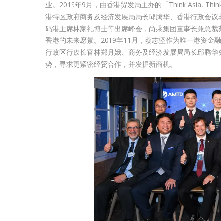
业。2019年9月，由香港贸发局主办的「Think Asia, 
港特区政府商务及经济发展局局长邱腾华、香港行政会议
码港主席林家礼博士等出席峰会，尚乘集团董事长兼总裁
香港的未来愿景。2019年11月，蔡志坚作为唯一港资
行政区行政长官林郑月娥、商务及经济发展局局长邱腾华
势，寻求更紧密经贸合作，并发掘新商机。