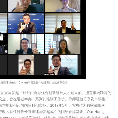
理Manish Diwaan与香港青年创业家们在线分享交流
区政府贸易发展局发起、针对由香港优秀创新科技人才创立的、拥有市场独特的
设立，旨在透过举办一系列的培训工作坊、导师经验分享及市场推广
本地初创迈向国际科创市场。2019年5月，尚乘作为独家策略伙
区首任行政长官董建华发起成立的团结香港基金（Our Hong
t-upExpress）初创培育计划，对从160家参赛香港初创企业中选出10家